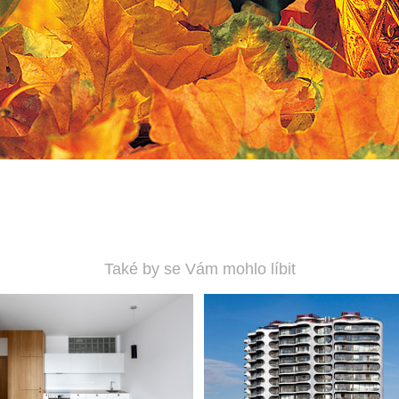
Také by se Vám mohlo líbit
PRAHA Kyje
KODAŇ